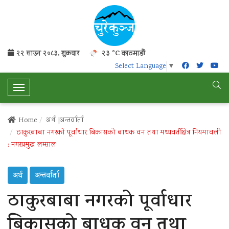
२२ साउन २०८३, शुक्रवार
२३ °C काठमाडौं
Select Language
▼
T
o
g
Home
अर्थ |
अन्तर्वार्ता
g
ठाकुरबाबा नगरको पूर्वाधार बिकासको बाधक वन तथा मध्यवर्तीक्षेत्र नियमावली
l
: नगरप्रमुख लम्साल
e
N
अर्थ
a
अन्तर्वार्ता
v
ठाकुरबाबा नगरको पूर्वाधार
i
g
बिकासको बाधक वन तथा
a