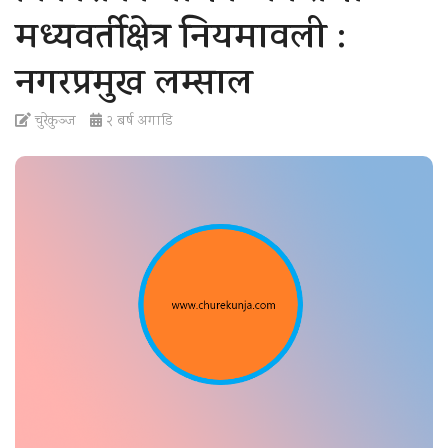
t
मध्यवर्तीक्षेत्र नियमावली :
i
o
नगरप्रमुख लम्साल
n
चुरेकुञ्ज
२ बर्ष अगाडि