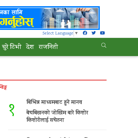
Select Language
▼
चुरे टिभी
देश
राजनिती
न्डिङ्ग
बिभिन्न माध्यमबाट हुने मानव
१
बेचबिखनको जोखिम बारे किशोर
किशोरीलाई सचेतना