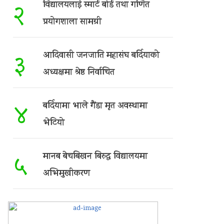
विद्यालयलाई स्मार्ट बोर्ड तथा गणित
२
प्रयोगशाला सामग्री
आदिवासी जनजाति महासंघ बर्दियाको
३
अध्यक्षमा श्रेष्ठ निर्वाचित
बर्दियामा भाले गैंडा मृत अवस्थामा
४
भेटियो
मानब बेचबिखन बिरुद्ध विद्यालयमा
५
अभिमुखीकरण