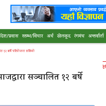
िदेश/प्रवास
स्तम्भ/विचार
अर्थ
खेलकूद
रंगमंच
अन्तर्वार्ता
त १२ बर्षे परियोजना सकियो
ट्रे
द्वारा सञ्चालित १२ बर्षे