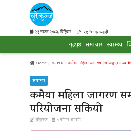
२१ साउन २०८३, बिहिवार
२१ °C काठमाडौं
गृहपृष्ठ
समाचार
स्वास्थ्य
व
Home
समाचार
कमैया महिला जागरण समाजद्वारा सञ्चालि
समाचार
कमैया महिला जागरण समाज
परियोजना सकियो
चुरेकुञ्ज
७ महिना अगाडि