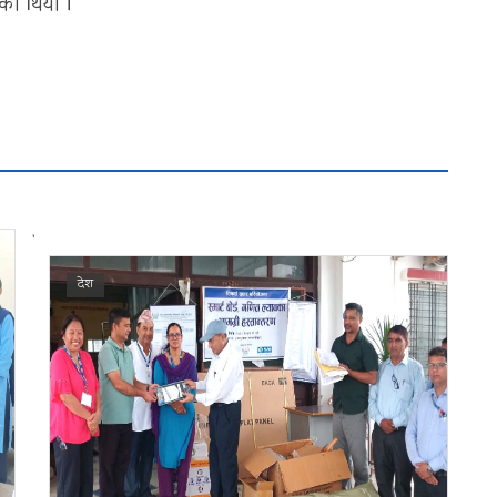
भएको थियो ।
'
देश