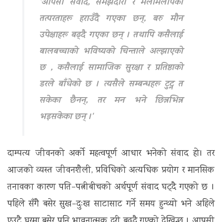
'आपसी संवाद, समझदारी र मेलमिलापका
तत्परताहरू हराउँदै गएका छन्, बरु मौन
उपेक्षाहरू बढ्दै गएका छन् । तथापि कसैलाई
बालबच्चाको भविष्यको चिन्ताले अल्झाएको
छ , कसैलाई सामाजिक सुरक्षा र प्रतिष्ठाको
डरले बाँधेको छ । त्यसैले सम्बन्धहरू टुट्न त
सकेका छैनन्, तर मन भने छिन्नभिन्न
भइसकेका छन् ।'
दाम्पत्य जीवनको अर्को महत्वपूर्ण आधार भनेको संवाद हो। तर
आजको व्यस्त जीवनशैली, प्रविधिको अत्यधिक प्रयोग र मानसिक
तनावका कारण पति–पत्नीबीचको अर्थपूर्ण संवाद घट्दै गएको छ ।
पहिले सँगै बसेर सुख–दुःख साटासाट गर्ने समय हुन्थ्यो भने अहिले
एउटै घरमा बसेर पनि भावनात्मक दूरी बढ्दै गएको देखिन्छ । आपसी