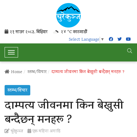
२१ साउन २०८३, बिहिवार
२४ °C काठमाडौं
Select Language
▼
T
o
g
Home
स्तम्भ/विचार
दाम्पत्य जीवनमा किन बेखुसी बन्दैछन् मनहरू ?
g
l
स्तम्भ/विचार
e
N
दाम्पत्य जीवनमा किन बेखुसी
a
v
बन्दैछन् मनहरू ?
i
g
चुरेकुञ्ज
एक महिना अगाडि
a