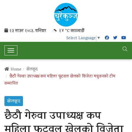
२३ साउन २०८३, शनिवार
२४ °C काठमाडौं
Select Language
▼
T
o
g
Home
खेलकूद
g
छैठौ गेरुवा उपाध्यक्ष कप महिला फूटवल खेलको विजेता मधुवनको टीम
l
सम्मानित
e
N
खेलकूद
a
v
छैठौ गेरुवा उपाध्यक्ष कप
i
g
महिला फूटवल खेलको विजेता
a