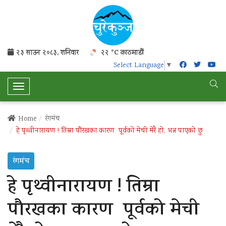
२३ साउन २०८३, शनिवार
२२ °C काठमाडौं
Select Language
▼
T
o
g
Home
रंगमंच
g
हे पृथ्वीनारायण ! तिम्रा पौरखका कारण पूर्वको मेची मेरै हो, भन्न पाएको छु
l
e
रंगमंच
N
a
हे पृथ्वीनारायण ! तिम्रा
v
i
पौरखका कारण पूर्वको मेची
g
a