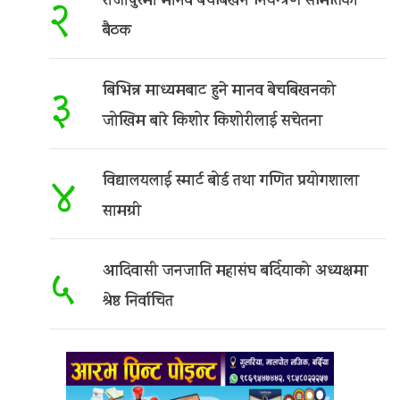
राजापुरमा मानव बेचबिखन नियन्त्रण समितिको
२
बैठक
बिभिन्न माध्यमबाट हुने मानव बेचबिखनको
३
जोखिम बारे किशोर किशोरीलाई सचेतना
विद्यालयलाई स्मार्ट बोर्ड तथा गणित प्रयोगशाला
४
सामग्री
आदिवासी जनजाति महासंघ बर्दियाको अध्यक्षमा
५
श्रेष्ठ निर्वाचित