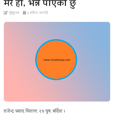
मेरै हो, भन्न पाएको छु
t
i
चुरेकुञ्ज
६ महिना अगाडि
o
n
राजेन्द्र प्रसाद धिताल, २७ पुष, बर्दिया ।