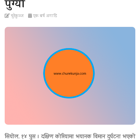
पुग्यो
t
i
चुरेकुञ्ज
एक बर्ष अगाडि
o
n
सियोल, १४ पुस । दक्षिण कोरियामा भयानक विमान दुर्घटना भएको