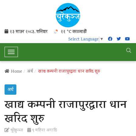
२३ साउन २०८३, शनिवार
२२ °C काठमाडौं
Select Language
▼
T
o
g
Home
अर्थ
खाद्य कम्पनी राजापुरद्वारा धान खरिद शुरु
g
l
अर्थ
e
N
खाद्य कम्पनी राजापुरद्वारा धान
a
v
खरिद शुरु
i
g
चुरेकुञ्ज
९ महिना अगाडि
a