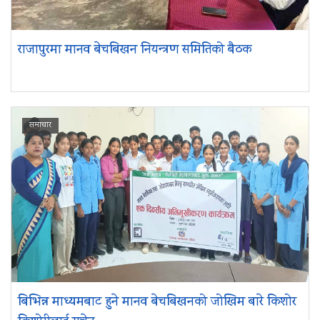
राजापुरमा मानव बेचबिखन नियन्त्रण समितिको बैठक
समाचार
बिभिन्न माध्यमबाट हुने मानव बेचबिखनको जोखिम बारे किशोर