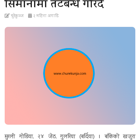
सिमानामा तटबन्ध गरिदै
t
i
चुरेकुञ्ज
२ महिना अगाडि
o
n
मुरली गोडिया, २४ जेठ, गुलरिया (बर्दिया) । बाँकेको खजुरा