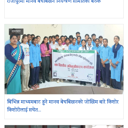
राजापुरमा मानव बेचबिखन नियन्त्रण समितिको बैठक
समाचार
बिभिन्न माध्यमबाट हुने मानव बेचबिखनको जोखिम बारे किशोर
किशोरीलाई सचेत...