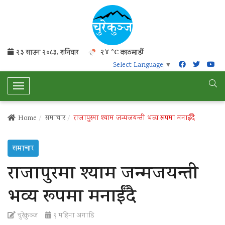
२३ साउन २०८३, शनिवार
२४ °C काठमाडौं
Select Language
▼
T
o
g
Home
समाचार
राजापुरमा श्याम जन्मजयन्ती भव्य रूपमा मनाईंदै
g
l
समाचार
e
N
राजापुरमा श्याम जन्मजयन्ती
a
v
भव्य रूपमा मनाईंदै
i
g
चुरेकुञ्ज
९ महिना अगाडि
a