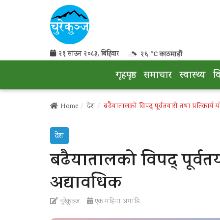
२१ साउन २०८३, बिहिवार
२६ °C काठमाडौं
गृहपृष्ठ
समाचार
स्वास्थ्य
व
Home
देश
बढैयातालको विपद् पूर्वतयारी तथा प्रतिकार्
देश
बढैयातालको विपद् पूर्वतय
अद्यावधिक
चुरेकुञ्ज
एक महिना अगाडि