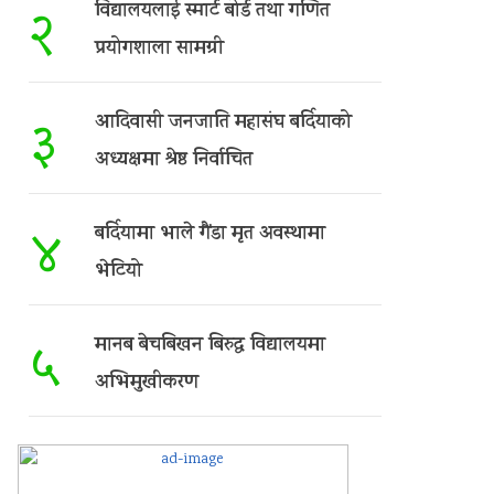
विद्यालयलाई स्मार्ट बोर्ड तथा गणित
२
प्रयोगशाला सामग्री
आदिवासी जनजाति महासंघ बर्दियाको
३
अध्यक्षमा श्रेष्ठ निर्वाचित
बर्दियामा भाले गैंडा मृत अवस्थामा
४
भेटियो
मानब बेचबिखन बिरुद्ध विद्यालयमा
५
अभिमुखीकरण