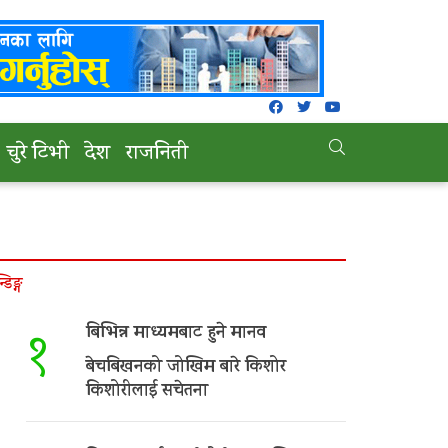
चुरे टिभी
देश
राजनिती
न्डिङ्ग
बिभिन्न माध्यमबाट हुने मानव
१
बेचबिखनको जोखिम बारे किशोर
किशोरीलाई सचेतना