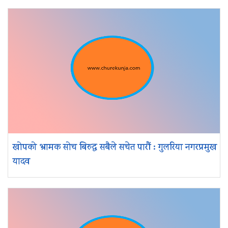
खोपको भ्रामक सोच बिरुद्ध सबैले सचेत पारौं : गुलरिया नगरप्रमुख
यादव