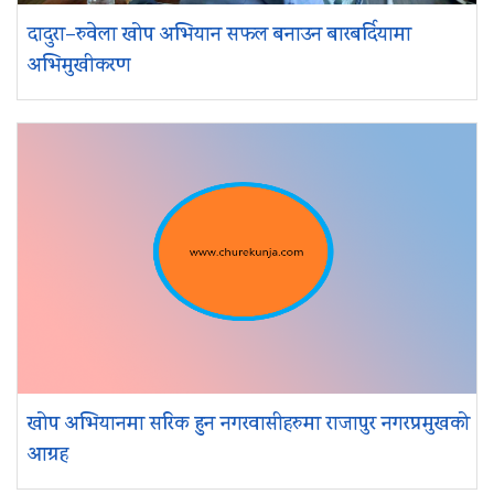
दादुरा–रुवेला खोप अभियान सफल बनाउन बारबर्दियामा
अभिमुखीकरण
खोप अभियानमा सरिक हुन नगरवासीहरुमा राजापुर नगरप्रमुखको
आग्रह