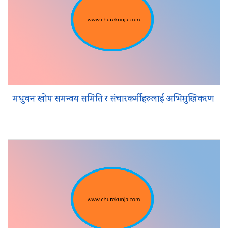
मधुवन खोप समन्वय समिति र संचारकर्मीहरुलाई अभिमुखिकरण