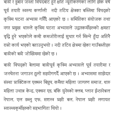
बाढी र डुबान जस्ता विपदबाट हुने क्षति न्यूनीकरणका लागि हरेक वर्ष
पूर्व तयारी स्वरूप कर्णाली नदी तटिय क्षेत्रका बस्तिमा विपद्को
कृत्रिम घटना अभ्यास गरिँदै आएको छ । समितिका संयोजक तथा
नगर प्रमुख थारुले कृत्रिम घटना अभ्यासले उद्धारकर्मीहरूको क्षमता
वृद्धि हुने भएकोले कमी कमजोरीलाई सुधार गर्न मिल्ने हुँदा अतिनै
राम्रो कार्य भएको बताउनुभयो । नदी तटिय क्षेत्रमा रहेका गाउँबस्तीहरु
बाढीको बढी जोखिममा रहेको छ ।
बाढी विपद्को बेलामा बाढीपूर्व कृत्रिम अभ्यासले पूर्व तयारीमा र
जनचेतना जगाउन ठुलो सहयोगगर्दै आएको छ । अभ्यासमा साझेदार
संस्था प्राक्टिकल एक्सन बिग्रुप, कमैया महिला जागरण समाज, थारु
महिला उथान्न केन्द्र, एक्सन एड, बाँके युनेस्को क्लब, प्लान ईन्टरनेश्नल
नेपाल, एल डब्लु एफ, सशस्त्र प्रहरी बल, नेपाल प्रहरी लगायत
स्वास्थ्यकर्र्मीहरुको सहभागिता थियो ।