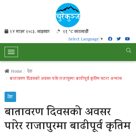
२४ साउन २०८३, आइतवार
२१ °C काठमाडौं
Select Language
▼
T
o
g
Home
देश
g
बातावरण दिवसको अवसर पारेर राजापुरमा बाढीपूर्व कृतिम घटना अभ्यास
l
e
देश
N
a
बातावरण दिवसको अवसर
v
i
पारेर राजापुरमा बाढीपूर्व कृतिम
g
a