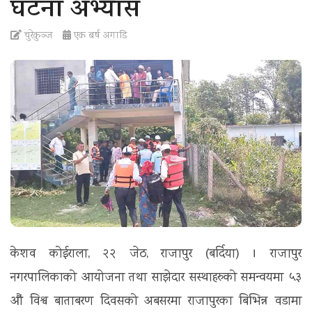
घटना अभ्यास
t
i
चुरेकुञ्ज
एक बर्ष अगाडि
o
n
केशव कोईराला, २२ जेठ, राजापुर (बर्दिया) । राजापुर
नगरपालिकाको आयोजना तथा साझेदार सस्थाहरुको समन्वयमा ५३
औं विश्व बाताबरण दिवसको अबसरमा राजापुरका बिभिन्न वडामा