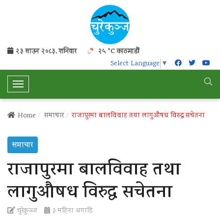
२३ साउन २०८३, शनिवार
२५ °C काठमाडौं
Select Language
▼
T
o
g
Home
समाचार
राजापुरमा बालविवाह तथा लागुऔषध विरुद्ध सचेतना
g
l
समाचार
e
N
राजापुरमा बालविवाह तथा
a
v
लागुऔषध विरुद्ध सचेतना
i
g
चुरेकुञ्ज
३ महिना अगाडि
a